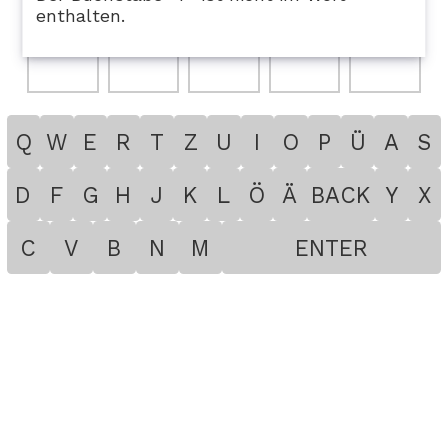
enthalten.
Q
W
E
R
T
Z
U
I
O
P
Ü
A
S
D
F
G
H
J
K
L
Ö
Ä
BACK
Y
X
C
V
B
N
M
ENTER