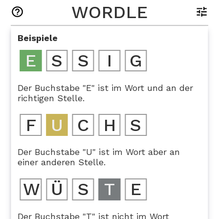
WORDLE
Beispiele
E
S
S
I
G
Der Buchstabe "E" ist im Wort und an der
richtigen Stelle.
F
U
C
H
S
Der Buchstabe "U" ist im Wort aber an
einer anderen Stelle.
W
Ü
S
T
E
Der Buchstabe "T" ist nicht im Wort