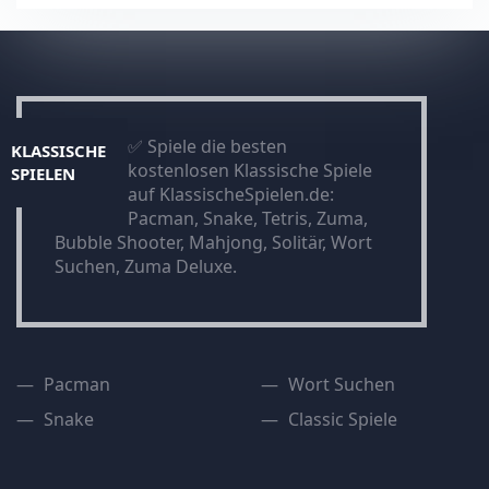
✅ Spiele die besten
KLASSISCHE
kostenlosen Klassische Spiele
SPIELEN
auf KlassischeSpielen.de:
Pacman, Snake, Tetris, Zuma,
Bubble Shooter, Mahjong, Solitär, Wort
Suchen, Zuma Deluxe.
Pacman
Wort Suchen
Snake
Classic Spiele