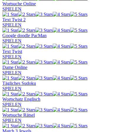
Wortsuche Online
SPIELEN
Text Twist 2
SPIELEN
Google doodle PacMan
SPIELEN
Text Twist
SPIELEN
Dame Online
SPIELEN
Tägliches Sudoku
SPIELEN
Wortschatz Englisch
SPIELEN
Wortsuche Rätsel
SPIELEN
Match 3 Jewels