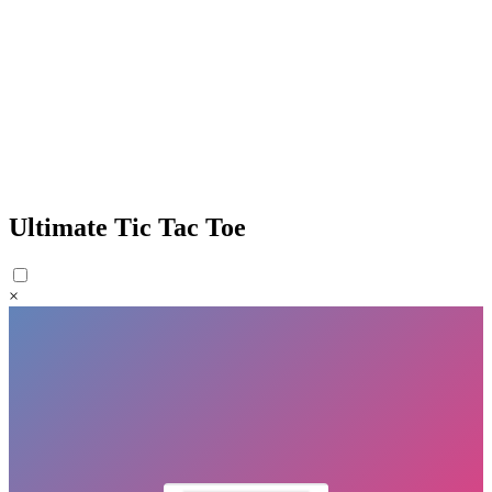
Ultimate Tic Tac Toe
×