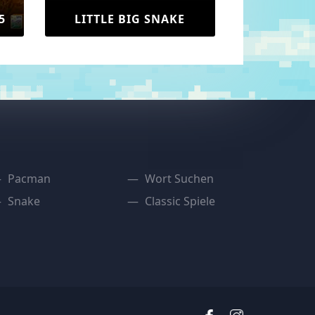
5
LITTLE BIG SNAKE
Pacman
Wort Suchen
Snake
Classic Spiele