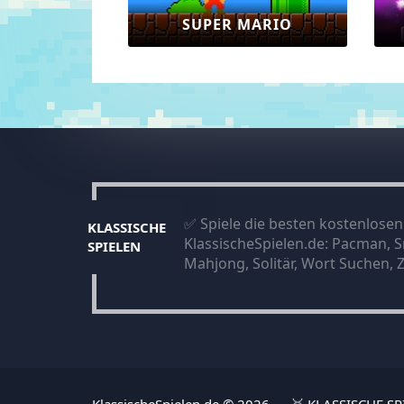
SUPER MARIO
✅ Spiele die besten kostenlosen 
KLASSISCHE
KlassischeSpielen.de: Pacman, S
SPIELEN
Mahjong, Solitär, Wort Suchen,