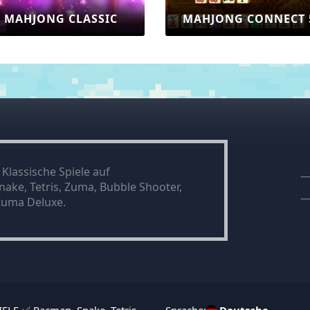
MAHJONG CLASSIC
MAHJONG CONNECT 
Klassische Spiele auf
nake, Tetris, Zuma, Bubble Shooter,
 Zuma Deluxe.