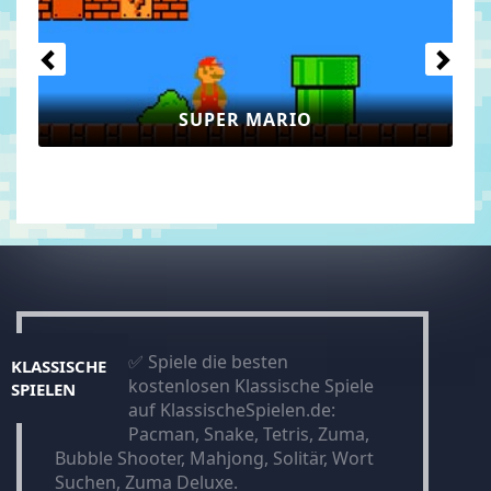
SUPER MARIO
✅ Spiele die besten
KLASSISCHE
kostenlosen Klassische Spiele
SPIELEN
auf KlassischeSpielen.de:
Pacman, Snake, Tetris, Zuma,
Bubble Shooter, Mahjong, Solitär, Wort
Suchen, Zuma Deluxe.